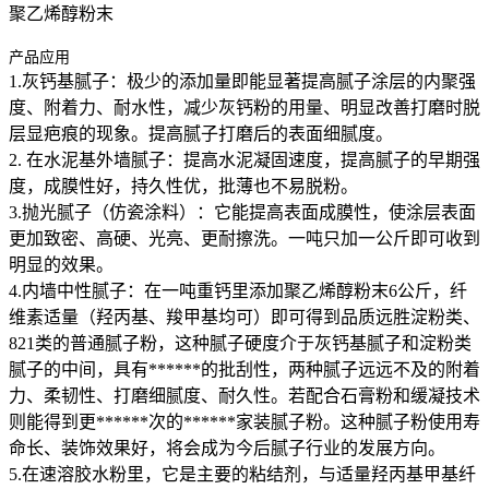
聚乙烯醇粉末
产品应用
1.灰钙基腻子：极少的添加量即能显著提高腻子涂层的内聚强
度、附着力、耐水性，减少灰钙粉的用量、明显改善打磨时脱
层显疤痕的现象。提高腻子打磨后的表面细腻度。
2. 在水泥基外墙腻子：提高水泥凝固速度，提高腻子的早期强
度，成膜性好，持久性优，批薄也不易脱粉。
3.抛光腻子（仿瓷涂料）：它能提高表面成膜性，使涂层表面
更加致密、高硬、光亮、更耐擦洗。一吨只加一公斤即可收到
明显的效果。
4.内墙中性腻子：在一吨重钙里添加聚乙烯醇粉末6公斤，纤
维素适量（羟丙基、羧甲基均可）即可得到品质远胜淀粉类、
821类的普通腻子粉，这种腻子硬度介于灰钙基腻子和淀粉类
腻子的中间，具有******的批刮性，两种腻子远远不及的附着
力、柔韧性、打磨细腻度、耐久性。若配合石膏粉和缓凝技术
则能得到更******次的******家装腻子粉。这种腻子粉使用寿
命长、装饰效果好，将会成为今后腻子行业的发展方向。
5.在速溶胶水粉里，它是主要的粘结剂，与适量羟丙基甲基纤