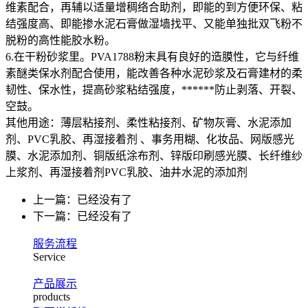
维素配合，再辅以适量增稠络合助剂，即能的到方便环保、粘
结强度高、即能掺水泥石膏做湿墙找平、又能单独批双飞粉不
脱粉的高性能胶水粉。
6.在干粉砂浆里。PVA1788粉末具有良好的造膜性，它与纤维
素醚类保水剂配合使用，能改善各种水泥砂浆及石膏建材的柔
韧性、保水性，提高砂浆粘结强度，******防止剥落、开裂、
空鼓。
其他用途：薄层粘接剂、柔性粘接剂、矿物灰膏、水泥添加
剂、PVC乳胶、再湿接着剂 、事务用糊、化妆品、网版感光
膜、水泥添加剂、铜版纸涂布剂、锌版印刷感光膜、长纤维纱
上浆剂、再湿接着剂PVC乳胶、油井水泥的添加剂
上一篇：已经没有了
下一篇：已经没有了
服务流程
Service
产品展示
products