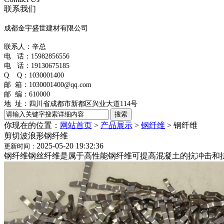
联系我们
成都金宇盛世建材有限公司
联系人：辛总
电 话：
15982856556
电 话：19130675185
Q Q：1030001400
邮 箱：1030001400@qq.com
邮 编：610000
地 址：
四川省成都市新都区兴业大道114号
你现在的位置：
网站首页
>
产品展示
>
钢纤维
>
钢纤维
剪切波浪形钢纤维
2025-05-20 19:32:36
更新时间：
钢纤维钢丝纤维是属于高性能钢纤维可提高混凝土的抗冲击和抗疲劳