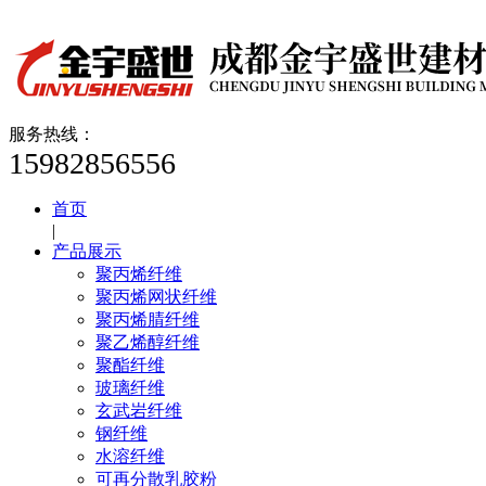
服务热线：
15982856556
首页
|
产品展示
聚丙烯纤维
聚丙烯网状纤维
聚丙烯腈纤维
聚乙烯醇纤维
聚酯纤维
玻璃纤维
玄武岩纤维
钢纤维
水溶纤维
可再分散乳胶粉