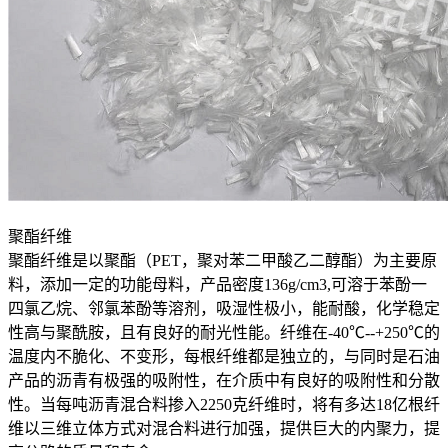
聚酯纤维
聚酯纤维是以聚酯（PET，聚对苯二甲酸乙二醇酯）为主要原
料，添加一定的功能母料，产品密度136g/cm3,可溶于苯酚一
四氯乙烷、邻氯苯酚等溶剂，吸湿性极小，能耐酸，化学稳定
性高与聚酰胺，且有良好的耐光性能。纤维在-40℃--+250℃的
温度内不脆化、不变形，每根纤维都是独立的，与同时是石油
产品的沥青有极强的吸附性，在介质中有良好的吸附性和分散
性。当每吨沥青混合料掺入2250克纤维时，将有多达18亿根纤
维以三维立体方式对混合料进行加强，提供巨大的内聚力，提