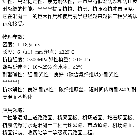
结性、高温稳定性、疲劳耐久性，并且具有低温防裂和防止反
射裂缝的性能。******提高抗拉、抗剪、抗压及抗冲击强度。
它在混凝土中的巨大作用和使用前景已经越来越被工程界所认
识和接受。
物理参数：
密度：1 .18g/cm3
长度：6（±1）mm 熔点：≥220℃
抗拉强度：≥800MPa 弹性模量：≥16GPa
断裂延伸率：10～25% 含水率：≤2%
耐酸碱性：强 耐光性：良好（除含氟纤维以外耐光性
******）
抗水解性：良好 耐热性：碳纤维原丝，短时间内可耐240℃耐
高温而不熔化
应用领域：
高性能混凝土道路路面、桥梁面板、机场道面、堆石坝面板、
抗震防爆等水泥混凝土工程高速公路、市政道路、机场路面、
桥面铺装、收费站等高等级沥青路面工程。