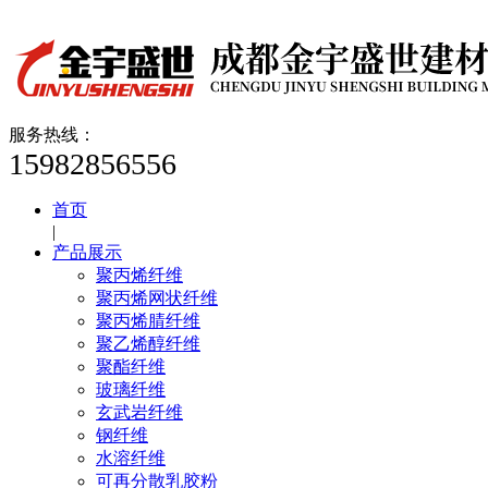
服务热线：
15982856556
首页
|
产品展示
聚丙烯纤维
聚丙烯网状纤维
聚丙烯腈纤维
聚乙烯醇纤维
聚酯纤维
玻璃纤维
玄武岩纤维
钢纤维
水溶纤维
可再分散乳胶粉