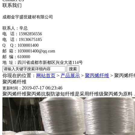
联系我们
成都金宇盛世建材有限公司
联系人：辛总
电 话：
15982856556
电 话：19130675185
Q Q：1030001400
邮 箱：1030001400@qq.com
邮 编：610000
地 址：
四川省成都市新都区兴业大道114号
你现在的位置：
网站首页
>
产品展示
>
聚丙烯纤维
>
聚丙烯纤
聚丙烯纤维
2019-07-17 06:23:46
更新时间：
聚丙烯纤维聚丙烯抗裂防渗短纤维是采用纤维级聚丙烯为原料，