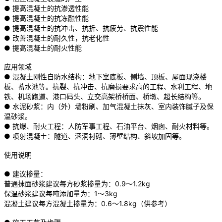
● 提高混凝土的抗渗透性能
● 提高混凝土的抗冻融性能
● 提高混凝土的抗冲击、抗折、抗疲劳、抗震性能
● 改善混凝土的耐久性，抗老化性
● 提高混凝土的耐火性能
应用领域
● 混凝土刚性自防水结构：地下室底板、侧墙、顶板、屋面现浇楼
板、蓄水池等。抗裂、抗冲击、抗磨损要求高的工程、水利工程、地
铁、机场跑道、港口码头、立交高架桥桥面、桥墩、超长结构等。
● 水泥砂浆：内（外）墙粉刷、加气混凝土抹灰、室内装饰腻子及保
温砂浆。
● 抗爆、耐火工程：人防军事工程、石油平台、烟囱、耐火材料等。
● 喷射混凝土：隧道、涵洞衬砌、薄壁结构、斜坡加固等。
使用说明
● 建议掺量：
普通抹面砂浆建议每方砂浆掺量为：0.9～1.2kg
保温砂浆建议每吨添加量为：1～3kg
混凝土建议每方混凝土掺量为：0.6～1.8kg（供参考）