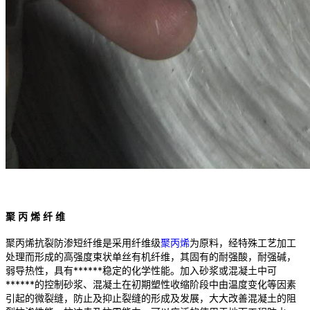
聚
丙
烯
纤
维
聚丙烯抗裂防渗短纤维是采用纤维级
聚丙烯
为原料，经特殊工艺加工
处理而形成的高强度束状单丝有机纤维，其固有的耐强酸，耐强碱，
弱导热性，具有******稳定的化学性能。加入砂浆或混凝土中可
******的控制砂浆、混凝土在初期塑性收缩阶段中由温度变化等因素
引起的微裂缝，防止及抑止裂缝的形成及发展，大大改善混凝土的阻