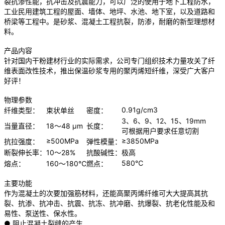
裂抗渗性能，抗冲击及抗震能力，可以广泛的使用于地下工程防水，
工业民用建筑工程的屋面、墙体、地坪、水池、地下室，以及道路和
桥梁等工程中。是砂浆、混凝土工程抗裂，防渗，耐磨的新型理想材
料。
产品内容
针对国内干粉建材行业的实际需求，公司专门组织技术力量攻关了纤
维表面改性技术，推出保温砂浆专用的聚丙烯短纤维，深受广大客户
好评！
物理参数
0.91g/cm3
纤维类型：
束状单丝
密度：
3、6、9、12、15、19mm
当量直径：
18～48 μm
长度：
可根据用户要求任意切割
≥500MPa
≥3850MPa
抗拉强度：
弹性模量：
断裂伸长率：
10～28%
抗酸碱性：
极高
580℃
熔点：
160～180℃
燃点：
主要功能
作为混凝土的次要加强筋材料，还能高聚丙烯纤维可大大提高其抗
裂、抗渗、抗冲击、抗震、抗冻、抗冲磨、抗爆裂、抗老化性能及和
易性、泵送性、保水性。
● 阻止混凝土裂缝的产生