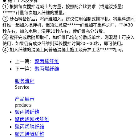
● 施工工艺及步骤
① 根据每次搅拌混凝土的方量，按照配合比要求（或建议掺量）
******计量每次加入纤维的重量。
② 砂石料备好后，将纤维加入。建议使用强制式搅拌机。将集料连同
纤维一起加入搅拌机，但须注意应******纤维加在集料之间，干拌30
秒左右，加入水后，湿拌30秒左右，使纤维充分分散。
③ 搅拌完成后随即取样，如纤维已均匀分散成单丝，则混凝土可投入
使用，如果仍有成束纤维则延长搅拌时间20～30秒，即可使用。
④ 加入纤维的混凝土同普通混凝土施工及养护工艺******相同。
上一篇：
聚丙烯纤维
下一篇：
聚丙烯纤维
服务流程
Service
产品展示
products
聚丙烯纤维
聚丙烯网状纤维
聚丙烯腈纤维
聚乙烯醇纤维